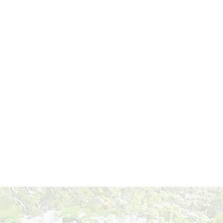
Roosendaal
Tongerlohuys Open 
2000
Drachten
Karmel Klooster He
Bergen op Zoom
V&D Galerie Web
Fijnaart
Galerie van Lien
Lisse
't HuysDever
Roosendaal
Tongerlohuys Open 
Wouw
Markant
1999
Dordrecht
Politiebureau Zuid 
Bergen op Zoom
V&D Galerie Web
Delft
De Sigarenfabriek
Haamstede
Kunstschouw
Aalsmeer
Galerie de Genielo
Hulst
Galerie de Eenhoor
Den Haag
Elandskerk Het Jez
1998
Bergschenhoek
Artihove Artcentre
Haamstede
Kunstschouw
Steenbergen
Lindenburh
Deventer
Kunstuitkijk uitleenc
's-Hertogenbosch
Het Kruithuis uitlee
Eindhoven
De Krabbedans uitl