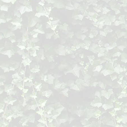
1992
Amsterdam
Galerie KunstHaar
Amsterdam
Galerie Fransoise
Breda
Kunst onder de Tor
1991
Den Haag
Congresgebouw Go
Delft
Waagtheater
Hoeven
Galerie Het Pothuis
1990
Breda
Galerie Gaffelaer 
Genève (Z)
Insecta Regina
Roosendaal
Schouwburg De Kri
Oudenbosch
Gemeentehuis
Zevenaar
Galerie Meander
1989
Amsterdam
RAI gebouw
Utrecht
Jaarbeurs' Treinen 
Roosendaal
Lijst In
Dordrecht
Galerie Etalage
Vlissingen
De Gevangentoren
Sprundel
Slavenburg's Galer
1988
Oudenbosch
Polikliniek St.Franc
Bergen op Zoom
Museum Markiezen
Oudenaarde (B)
Stadhuis
Wouw
Gemeentehuis