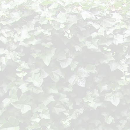
1997
Rotterdam
Holland Art Gallery
Bergen op Zoom
Gemeentemuseum H
Helmond
Kunstuitleen uitleen
Roosendaal
St.Franciscus Ziek
1996
Bergen op Zoom
Galerie De Molleg
Heerle
Atelier/Beeldentuin
Etten-Leur
T.B.Galerie
Eindhoven
Holland Art Gallery
1995
Maasdam
Gemeentehuis Bin
Heerle
Atelier/Beeldentuin
Dinteloord
Gemeentehuis
Roosendaal/BoZ
Artotheek 18
Wouw
Gemeentehuis
1994
Dordrecht
Galerie Etalage
1993
Eindhoven
Galerie JA
's-Hertogenbosch
Jeroen Boschhuis M
Antwerpen (B)
Galerie Lorenzo
Zundert
Van Gogh Centrum
Heerle
Atelier Jes
Dinteloord
Gemeentehuis