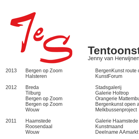
Tentoonst
Jenny van Herwijne
2013
Bergen op Zoom
BergenKunst route o
Halsteren
KunstForum
2012
Breda
Stadsgalerij
Tilburg
Galerie Holtrop
Bergen op Zoom
Orangerie Mattemb
Bergen op Zoom
Bergenkunst open at
Wouw
Melkbussenproject
2011
Haamstede
Galerie Haamstede
Roosendaal
Kunstmaand
Wouw
Deelname AAmarkt