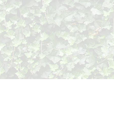
1987
Bergen op Zoom
Atelier Jac.de Groot
1985
Breda
De Grote Kerk
1984
Rotterdam
Nedlloydgebouw
1982
Wouw
Kloosterkapel
1980
Boston USA
Center of the Arts
Roosendaal
Galerie Balsemien
Halsteren
De Wittenhorst
Bergen op Zoom
Kunstlokaal De He
1979
Amsterdam
De Oude Kerk
1978
Bergen op Zoom
Boekhandel Heijstr
Bergen op Zoom
Stadhuis Kunstwer
1977
Bergen op Zoom
Galerie Etcetera