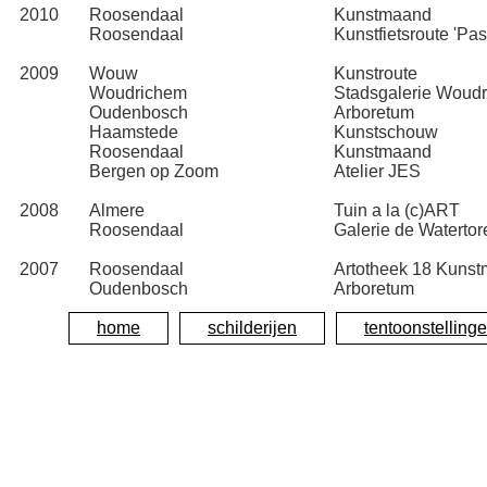
2010
Roosendaal
Kunstmaand
Roosendaal
Kunstfietsroute 'Past
2009
Wouw
Kunstroute
Woudrichem
Stadsgalerie Woud
Oudenbosch
Arboretum
Haamstede
Kunstschouw
Roosendaal
Kunstmaand
Bergen op Zoom
Atelier JES
2008
Almere
Tuin a la (c)ART
Roosendaal
Galerie de Waterto
2007
Roosendaal
Artotheek 18 Kuns
Oudenbosch
Arboretum
2006
Woudrichem
home
schilderijen
Stadsgalerie Woud
tentoonstelling
Ulvenhout
Galerie De Pekhoe
Wouw
Kunstroute
2005
Rucphen
Galerie/Beeldentui
Bosschenhoofd
Galerie/Beeldentui
2004
Bergen op Zoom
Markiezenhof Kops
Roosendaal
Moriaancafe